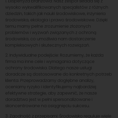
1. Ekspertyza branżowa: Nasz zespół składa się z
wysoko wykwalifikowanych specjalistów z różnych
dziedzin, takich jak nauki środowiskowe, inżynieria
środowiska, ekologia i prawo środowiskowe. Dzięki
temu mamy pełne zrozumienie złożonych
problemów i wyzwań związanych z ochroną
środowiska, co umożliwia nam dostarczenie
kompleksowych i skutecznych rozwiązań.
2. Indywidualne podejście: Rozumiemy, że każda
firma ma inne cele i wymagania dotyczące
ochrony środowiska. Dlatego nasze usługi
doradcze są dostosowane do konkretnych potrzeb
klienta. Przeprowadzamy dogłębne analizy,
oceniamy ryzyko i identyfikujemy najbardziej
efektywne strategie, aby zapewnić, że nasze
doradztwo jest w pełni spersonalizowane i
skoncentrowane na osiągnięciu sukcesu.
3. Zgodność z przepisami: Środowisko reguluje wiele