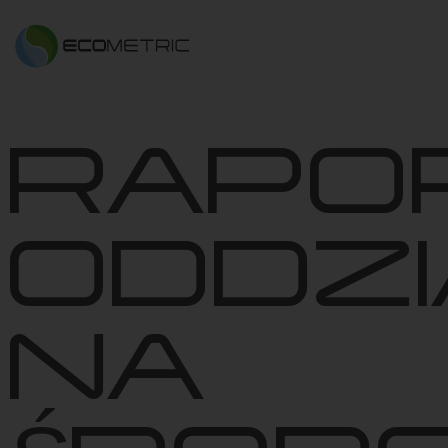
RAPO
ODDZI
NA